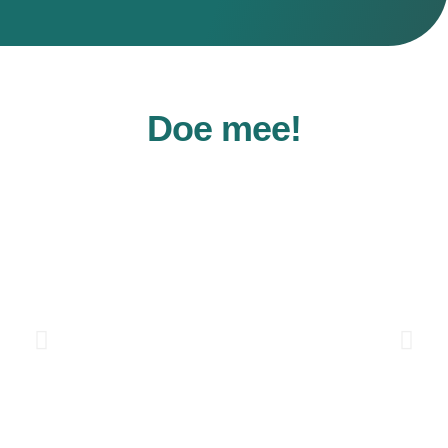
Doe mee!
hier
Benieuwd wat wij allemaal doen? Lees
het laatste nieuws
of meld je aan voor onze nieuwsbrief.
IN MY BACKYARD