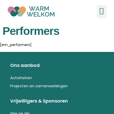
de
inhoud
Ons
Nieuw
Performers
[em_performers]
Ons aanbod
Activiteiten
Projecten en samenwerkingen
Vrijwilligers & Sponsoren
Wie wij zijn