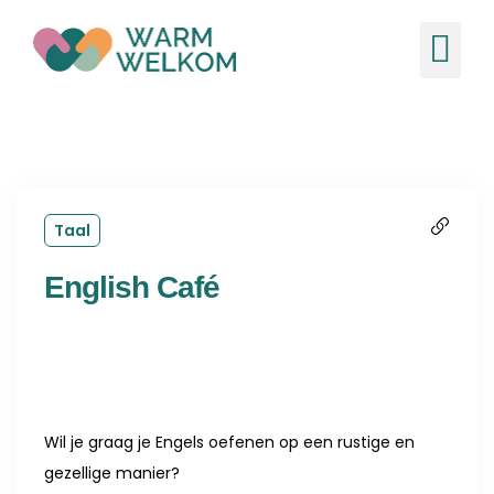
de
inhoud
Ons
Nieuw
Taal
English Café
Wil je graag je Engels oefenen op een rustige en
gezellige manier?