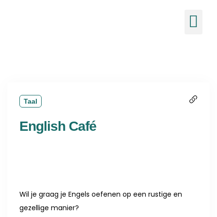
de
inhoud
Ons 
Nieuw
Taal
English Café
Wil je graag je Engels oefenen op een rustige en
gezellige manier?