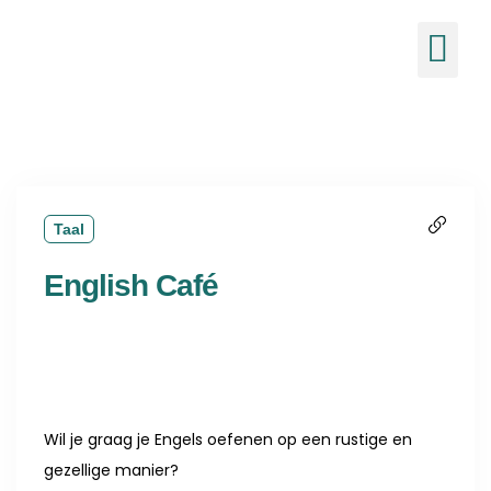
de
inhoud
Ons 
Nieuw
Taal
English Café
Wil je graag je Engels oefenen op een rustige en
gezellige manier?