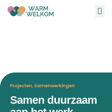
Ons
Nieuw
Projecten
,
Samenwerkingen
Samen duurzaam
aan het werk