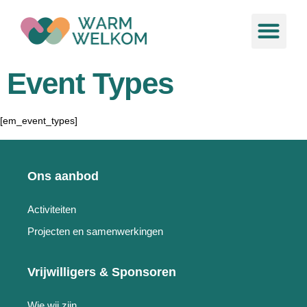
de
inhoud
Ons aa
Nieuws &
Event Types
[em_event_types]
Ons aanbod
Activiteiten
Projecten en samenwerkingen
Vrijwilligers & Sponsoren
Wie wij zijn