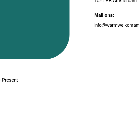
1021 ER Amsterdam
Mail ons:
info
@warmwelkomams
 Present