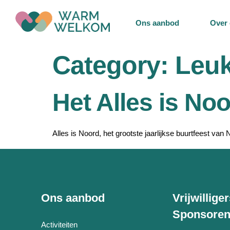
de
Ons aanbod
Over
inhoud
Category:
Leuk
Het Alles is No
Alles is Noord, het grootste jaarlijkse buurtfeest van
Ons aanbod
Vrijwillige
Sponsore
Activiteiten