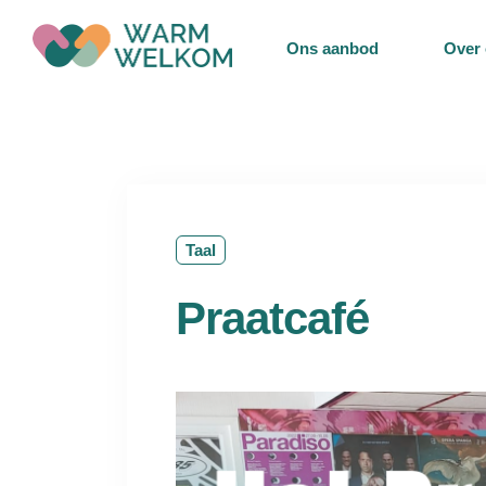
de
Ons aanbod
Over
inhoud
Taal
Praatcafé