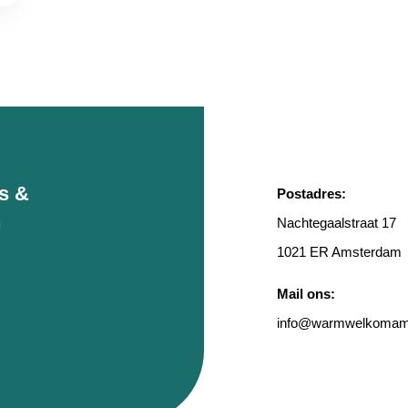
rs &
Postadres:
n
Nachtegaalstraat 17
1021 ER Amsterdam
Mail ons:
info
@warmwelkomams