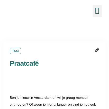
de
inhoud
Ons 
Nieuw
Taal
Praatcafé
Ben je nieuw in Amsterdam en wil je graag mensen
ontmoeten? Of woon je hier al langer en vind je het leuk