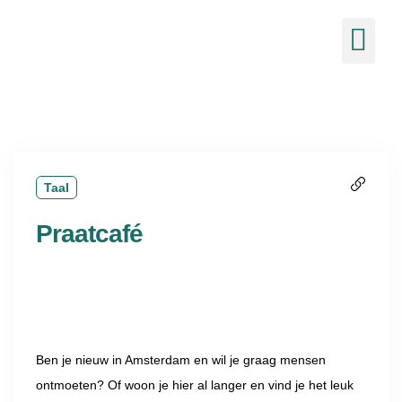
de
inhoud
Ons 
Nieuw
Taal
Praatcafé
Ben je nieuw in Amsterdam en wil je graag mensen
ontmoeten? Of woon je hier al langer en vind je het leuk