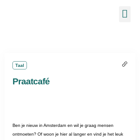
de
inhoud
Ons 
Nieuw
Taal
Praatcafé
Ben je nieuw in Amsterdam en wil je graag mensen
ontmoeten? Of woon je hier al langer en vind je het leuk