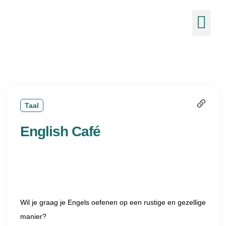
de
inhoud
Ons 
Nieuw
Taal
English Café
Wil je graag je Engels oefenen op een rustige en gezellige
manier?