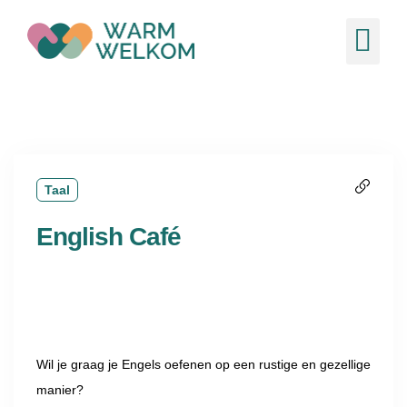
de
inhoud
Ons 
Nieuw
Taal
English Café
Wil je graag je Engels oefenen op een rustige en gezellige
manier?