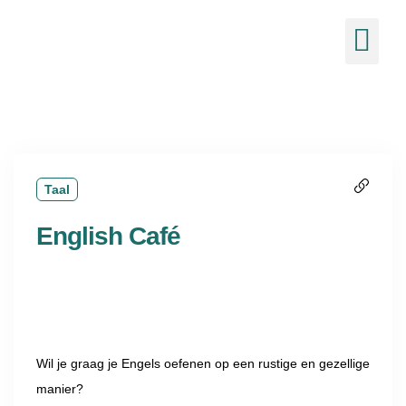
de
inhoud
Ons 
Nieuw
Taal
English Café
Wil je graag je Engels oefenen op een rustige en gezellige
manier?