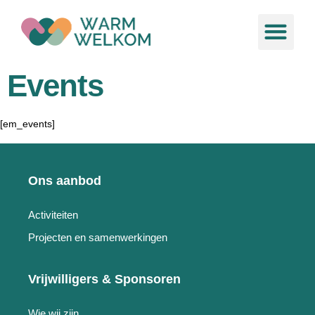
de
inhoud
Ons aa
Nieuws &
Events
[em_events]
Ons aanbod
Activiteiten
Projecten en samenwerkingen
Vrijwilligers & Sponsoren
Wie wij zijn