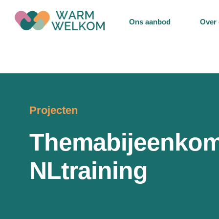
Ons aanbod
Over
Projecten
Themabijeenkom
NLtraining