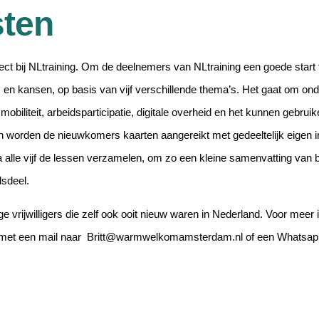
ten
ct bij NLtraining.
Om de deelnemers van NLtraining een goede start t
 en kansen, op basis van vijf verschillende thema’s.
Het gaat om ond
, mobiliteit, arbeidsparticipatie, digitale overheid en het kunnen gebrui
n worden de nieuwkomers kaarten aangereikt met gedeeltelijk eigen in
a alle vijf de lessen verzamelen, om zo een kleine samenvatting van b
dsdeel.
rijwilligers die zelf ook ooit nieuw waren in Nederland. Voor meer 
n met een mail naar Britt@warmwelkomamsterdam.nl of een Whatsapp