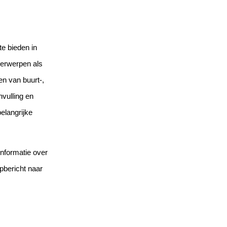
e bieden in
erwerpen als
ken van buurt-,
vulling en
elangrijke
informatie over
bericht naar