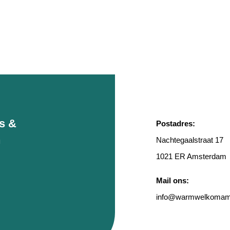
rs &
Postadres:
n
Nachtegaalstraat 17
1021 ER Amsterdam
Mail ons:
info
@warmwelkomams