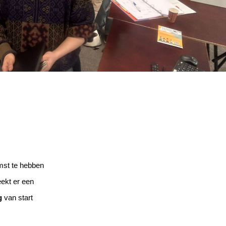
mst te hebben
eekt er een
g
van start