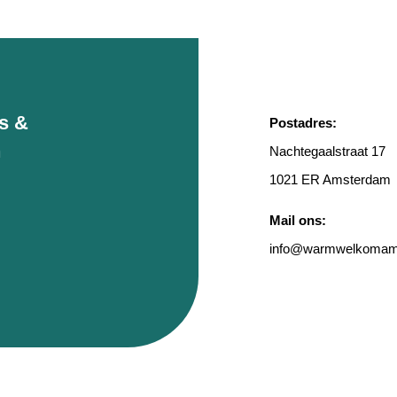
rs &
Postadres:
n
Nachtegaalstraat 17
1021 ER Amsterdam
Mail ons:
info
@warmwelkomams