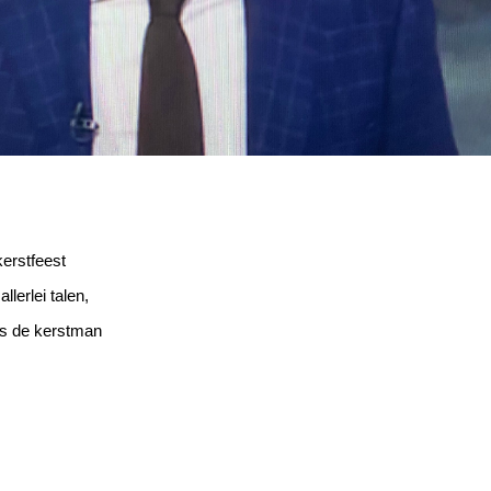
erstfeest
lerlei talen,
as de kerstman